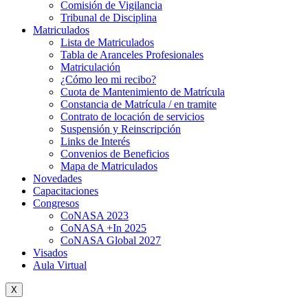
Comisión de Vigilancia
Tribunal de Disciplina
Matriculados
Lista de Matriculados
Tabla de Aranceles Profesionales
Matriculación
¿Cómo leo mi recibo?
Cuota de Mantenimiento de Matrícula
Constancia de Matrícula / en tramite
Contrato de locación de servicios
Suspensión y Reinscripción
Links de Interés
Convenios de Beneficios
Mapa de Matriculados
Novedades
Capacitaciones
Congresos
CoNASA 2023
CoNASA +In 2025
CoNASA Global 2027
Visados
Aula Virtual
X