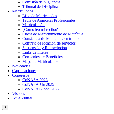
Comisión de Vigilancia
Tribunal de Disciplina
Matriculados
Lista de Matriculados
Tabla de Aranceles Profesionales
Matriculación
¿Cómo leo mi recibo?
Cuota de Mantenimiento de Matrícula
Constancia de Matrícula / en tramite
Contrato de locación de servicios
Suspensión y Reinscripción
Links de Interés
Convenios de Beneficios
Mapa de Matriculados
Novedades
Capacitaciones
Congresos
CoNASA 2023
CoNASA +In 2025
CoNASA Global 2027
Visados
Aula Virtual
X