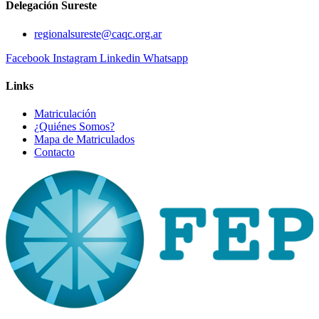
Delegación Sureste
regionalsureste@caqc.org.ar
Facebook
Instagram
Linkedin
Whatsapp
Links
Matriculación
¿Quiénes Somos?
Mapa de Matriculados
Contacto