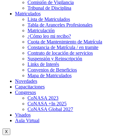
Comisión de Vigilancia
Tribunal de Disciplina
Matriculados
Lista de Matriculados
Tabla de Aranceles Profesionales
Matriculación
¿Cómo leo mi recibo?
Cuota de Mantenimiento de Matrícula
Constancia de Matrícula / en tramite
Contrato de locación de servicios
Suspensión y Reinscripción
Links de Interés
Convenios de Beneficios
Mapa de Matriculados
Novedades
Capacitaciones
Congresos
CoNASA 2023
CoNASA +In 2025
CoNASA Global 2027
Visados
Aula Virtual
X