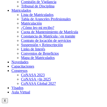
Comisión de Vigilancia
Tribunal de Disciplina
Matriculados
Lista de Matriculados
Tabla de Aranceles Profesionales
Matriculación
¿Cómo leo mi recibo?
Cuota de Mantenimiento de Matrícula
Constancia de Matrícula / en tramite
Contrato de locación de servicios
Suspensión y Reinscripción
Links de Interés
Convenios de Beneficios
Mapa de Matriculados
Novedades
Capacitaciones
Congresos
CoNASA 2023
CoNASA +In 2025
CoNASA Global 2027
Visados
Aula Virtual
X